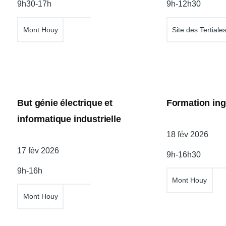
9h30-17h
9h-12h30
l'atelier
l'atelier
Mont Houy
Site des Tertiale
But génie électrique et
Formation ing
informatique industrielle
Date
18 fév 2026
de
Date
17 fév 2026
9h-16h30
l'atelier
de
9h-16h
l'atelier
Mont Houy
Mont Houy