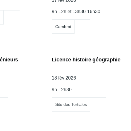
Date
17 fév 2026
de
9h-12h et 13h30-16h30
l'atelier
s
Cambrai
énieurs
Licence histoire géographie
Date
18 fév 2026
de
9h-12h30
l'atelier
Site des Tertiales