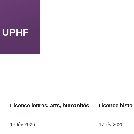
n UPHF
Licence lettres, arts, humanités
Licence histo
Date
17 fév 2026
Date
17 fév 2026
de
de