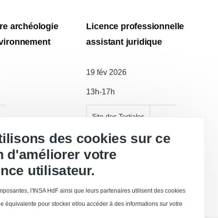
ire archéologie
Licence professionnelle
nvironnement
assistant juridique
Date
19 fév 2026
de
13h-17h
l'atelier
Site des Tertiales
ilisons des cookies sur ce
in d'améliorer votre
nce utilisateur.
posantes, l'INSA HdF ainsi que leurs partenaires utilisent des cookies
e équivalente pour stocker et/ou accéder à des informations sur votre