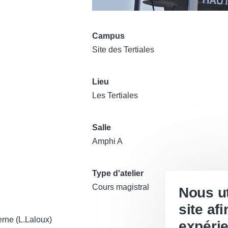
Campus
Site des Tertiales
Lieu
Les Tertiales
Salle
Amphi A
Type d'atelier
Cours magistral
Nous ut
site af
Désolé...Victim
rne (L.Laloux)
expérie