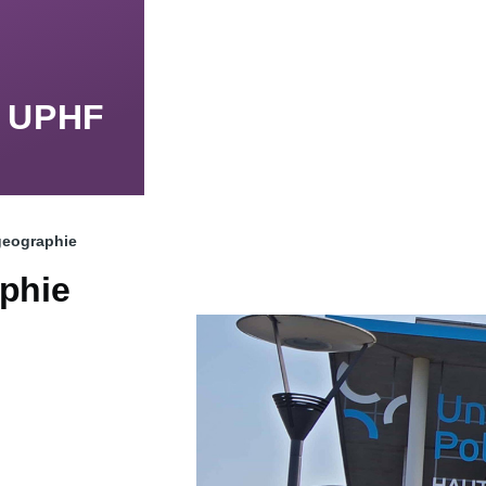
n UPHF
geographie
aphie