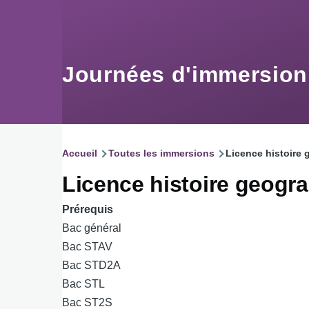
Aller au contenu principal
Journées d'immersio
Accueil
Toutes les immersions
Licence histoire 
Fil
Licence histoire geogr
d'Ariane
Prérequis
Bac général
Bac STAV
Bac STD2A
Bac STL
Bac ST2S