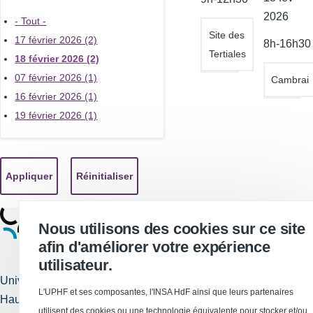
de
2026
- Tout -
l'atelier
Site des
17 février 2026 (2)
8h-16h30
Tertiales
18 février 2026 (2)
07 février 2026 (1)
Cambrai
16 février 2026 (1)
19 février 2026 (1)
Nous utilisons des cookies sur ce site
afin d'améliorer votre expérience
utilisateur.
Université Polytechnique
L'UPHF et ses composantes, l'INSA HdF ainsi que leurs partenaires
Hauts-de-France
Services publics +
utilisent des cookies ou une technologie équivalente pour stocker et/ou