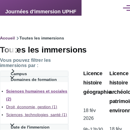
Aller au contenu principal
Men
Journées d'immersion UPHF
Fil
Accueil
Toutes les immersions
Toutes les immersions
d'Ariane
Vous pouvez filtrer les
immersions par :
Licence
Licence
Campus
Domaines de formation
histoire
histoire
géographie
archéol
Sciences humaines et sociales
(2)
patrimo
Droit, économie, gestion (1)
environ
Date
18 fév
Sciences, technologies, santé (1)
de
2026
l'atelier
Date de l'immersion
Date
18 fév
9h-12h30