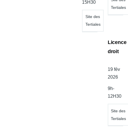
15H30
Tertiales
Site des
Tertiales
Licence
droit
Date
19 fév
de
2026
l'atelier
9h-
12H30
Site des
Tertiales