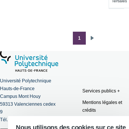
Tertiales
1
Pagination
Page
suivante
Université Polytechnique
Hauts-de-France
Services publics +
Campus Mont Houy
Mentions légales et
59313 Valenciennes cedex
crédits
9
Tél. : 03 27 51 12 34
Requête
Nous utilisons des cookies sur ce site