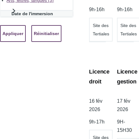
Arts, lettres, langues (3)
l'atelier
l'atelier
9h-16h
9h-16h
Date de l'immersion
Site des
Site des
Tertiales
Tertiales
Licence
Licence
droit
gestion
Date
16 fév
Date
17 fév
de
2026
de
2026
l'atelier
l'atelier
9h-17h
9H-
15H30
Site des