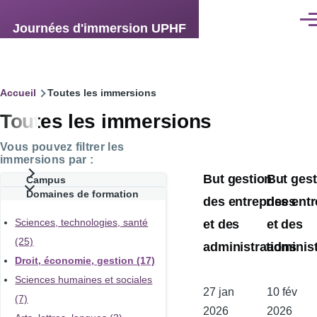
Aller au contenu principal
Men
Journées d'immersion UPHF
Fil
Accueil
Toutes les immersions
Toutes les immersions
d'Ariane
Vous pouvez filtrer les
immersions par :
But gestion
But gest
Campus
Domaines de formation
des entreprises
des entr
et des
et des
Sciences, technologies, santé
(25)
administrations
administ
Droit, économie, gestion (17)
Sciences humaines et sociales
Date
27 jan
Date
10 fév
(7)
de
2026
de
2026