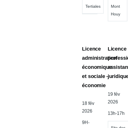
Tertiales
Mont
Houy
Licence
Licence
administration
professi
économique
assistan
et sociale -
juridiqu
économie
Date
19 fév
de
2026
Date
18 fév
l'atelier
de
2026
13h-17h
l'atelier
9H-
Site des