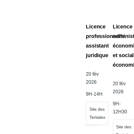
Licence
Licence
professionnelle
administ
assistant
économ
juridique
et social
économ
Date
20 fév
de
2026
Date
20 fév
l'atelier
de
2026
9H-14H
l'atelier
9H-
Site des
12H30
Tertiales
Site des