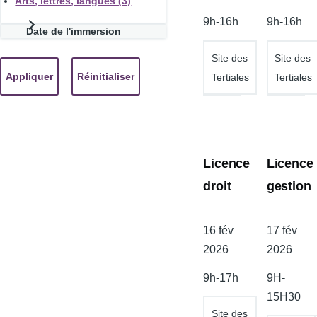
Arts, lettres, langues (3)
l'atelier
l'atelier
9h-16h
9h-16h
Date de l'immersion
Site des
Site des
Tertiales
Tertiales
Licence
Licence
droit
gestion
Date
16 fév
Date
17 fév
de
2026
de
2026
l'atelier
l'atelier
9h-17h
9H-
15H30
Site des