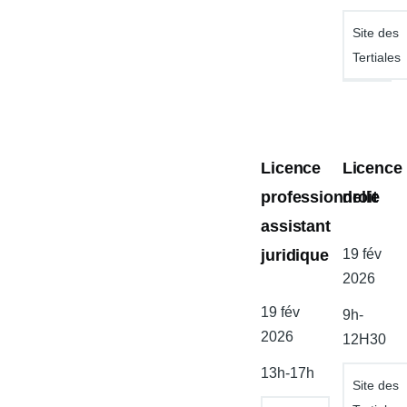
Site des
Tertiales
Licence
Licence
professionnelle
droit
assistant
juridique
Date
19 fév
de
2026
l'atelier
Date
19 fév
9h-
de
2026
12H30
l'atelier
13h-17h
Site des