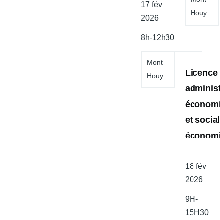
Date
17 fév
Houy
de
2026
l'atelier
8h-12h30
Mont
Licence
Houy
administ
économ
et social
économ
Date
18 fév
de
2026
l'atelier
9H-
15H30