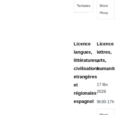
Tertiales
Mont
Houy
Licence
Licence
langues,
lettres,
littératures,
arts,
civilisations
humanit
etrangères
et
Date
17 fév
de
2026
régionales
l'atelier
espagnol
9h30-17h
Mont