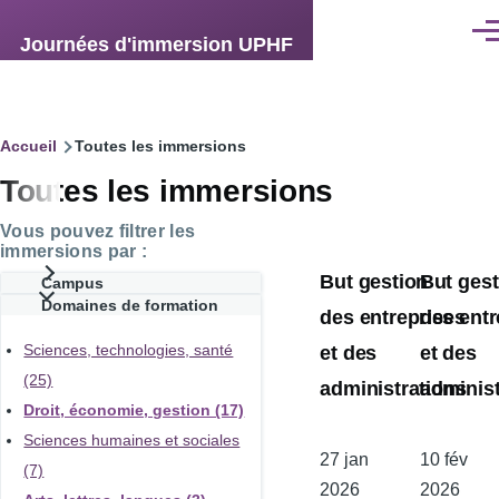
Aller au contenu principal
Men
Journées d'immersion UPHF
Fil
Accueil
Toutes les immersions
Toutes les immersions
d'Ariane
Vous pouvez filtrer les
immersions par :
But gestion
But gest
Campus
Domaines de formation
des entreprises
des entr
et des
et des
Sciences, technologies, santé
(25)
administrations
administ
Droit, économie, gestion (17)
Sciences humaines et sociales
Date
27 jan
Date
10 fév
(7)
de
2026
de
2026