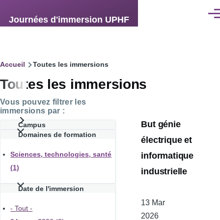
Aller au contenu principal
Men
Journées d'immersion UPHF
Fil
Accueil
Toutes les immersions
Toutes les immersions
d'Ariane
Vous pouvez filtrer les
immersions par :
But génie
Campus
Domaines de formation
électrique et
informatique
Sciences, technologies, santé
(1)
industrielle
Date de l'immersion
Date
13 Mar
- Tout -
de
2026