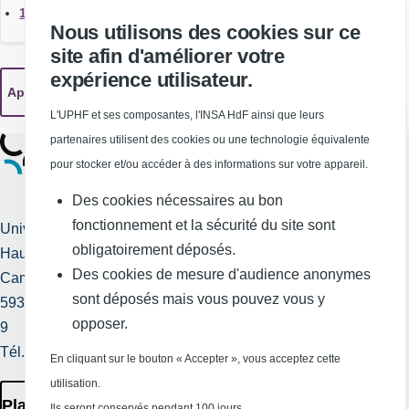
13 mars 2026 (1)
Nous utilisons des cookies sur ce
site afin d'améliorer votre
expérience utilisateur.
L'UPHF et ses composantes, l'INSA HdF ainsi que leurs
partenaires utilisent des cookies ou une technologie équivalente
pour stocker et/ou accéder à des informations sur votre appareil.
Des cookies nécessaires au bon
fonctionnement et la sécurité du site sont
Université Polytechnique
obligatoirement déposés.
Hauts-de-France
Services publics +
Des cookies de mesure d'audience anonymes
Campus Mont Houy
Mentions légales et
sont déposés mais vous pouvez vous y
59313 Valenciennes cedex
crédits
opposer.
9
Tél. : 03 27 51 12 34
Requête
En cliquant sur le bouton « Accepter », vous acceptez cette
d'amélioration
utilisation.
Plan des Campus
Ils seront conservés pendant 100 jours.