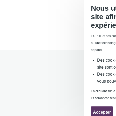
Nous ut
site af
expérie
L'UPHF et ses com
ou une technologi
appareil.
Des cooki
site sont 
Des cooki
vous pouv
Services publics
En cliquant sur le
Mentions légales
Ils seront conser
Requête d'améli
Accepter