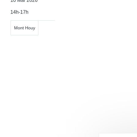
Date
10 Mar 2026
de
14h-17h
l'atelier
Mont Houy