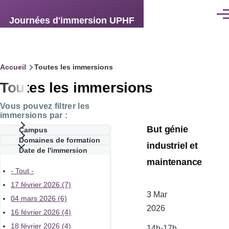
Aller au contenu principal
Men
Journées d'immersion UPHF
Fil
Accueil
Toutes les immersions
Toutes les immersions
d'Ariane
Vous pouvez filtrer les
immersions par :
But génie
Campus
Domaines de formation
industriel et
Date de l'immersion
maintenance
- Tout -
17 février 2026 (7)
Date
3 Mar
04 mars 2026 (6)
de
2026
16 février 2026 (4)
l'atelier
18 février 2026 (4)
14h-17h