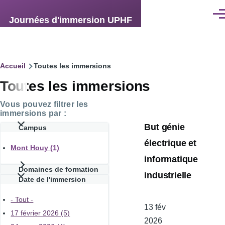
Aller au contenu principal
Men
Journées d'immersion UPHF
Fil
Accueil
Toutes les immersions
Toutes les immersions
d'Ariane
Vous pouvez filtrer les
immersions par :
But génie
Campus
électrique et
Mont Houy (1)
informatique
Domaines de formation
industrielle
Date de l'immersion
- Tout -
Date
13 fév
17 février 2026 (5)
de
2026