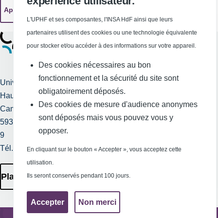
expérience utilisateur.
L'UPHF et ses composantes, l'INSA HdF ainsi que leurs
partenaires utilisent des cookies ou une technologie équivalente
pour stocker et/ou accéder à des informations sur votre appareil.
Des cookies nécessaires au bon
fonctionnement et la sécurité du site sont
Université Polytechnique
obligatoirement déposés.
Hauts-de-France
Services publics +
Des cookies de mesure d'audience anonymes
Campus Mont Houy
sont déposés mais vous pouvez vous y
Mentions légales et
59313 Valenciennes cedex
opposer.
crédits
9
Tél. : 03 27 51 12 34
En cliquant sur le bouton « Accepter », vous acceptez cette
Requête
utilisation.
d'amélioration
Plan des Campus
Ils seront conservés pendant 100 jours.
Accepter
Non merci