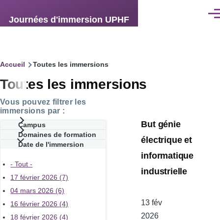
Aller au contenu principal
Men
Journées d'immersion UPHF
Fil
Accueil
Toutes les immersions
Toutes les immersions
d'Ariane
Vous pouvez filtrer les
immersions par :
But génie
Campus
Domaines de formation
électrique et
Date de l'immersion
informatique
- Tout -
industrielle
17 février 2026 (7)
04 mars 2026 (6)
Date
13 fév
16 février 2026 (4)
de
2026
18 février 2026 (4)