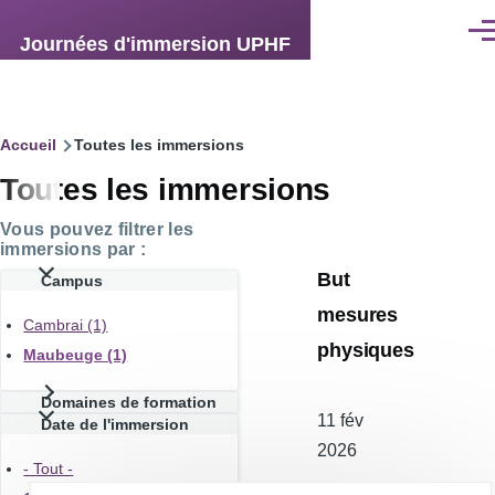
Aller au contenu principal
Men
Journées d'immersion UPHF
Fil
Accueil
Toutes les immersions
Toutes les immersions
d'Ariane
Vous pouvez filtrer les
immersions par :
But
Campus
mesures
Cambrai (1)
physiques
Maubeuge (1)
Domaines de formation
Date
11 fév
Date de l'immersion
de
2026
- Tout -
l'atelier
9H-