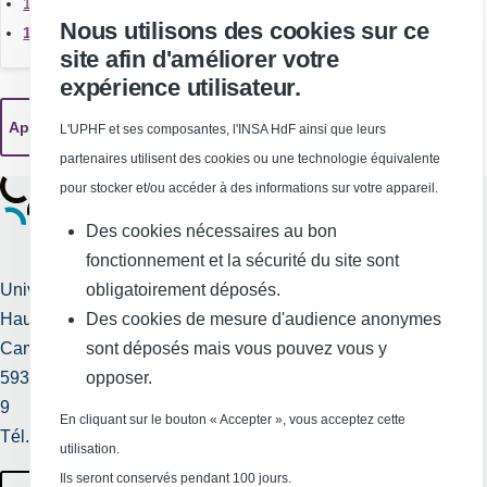
16 février 2026 (2)
Nous utilisons des cookies sur ce
11H45
11 février 2026 (1)
site afin d'améliorer votre
expérience utilisateur.
Maubeuge
L'UPHF et ses composantes, l'INSA HdF ainsi que leurs
partenaires utilisent des cookies ou une technologie équivalente
pour stocker et/ou accéder à des informations sur votre appareil.
Des cookies nécessaires au bon
fonctionnement et la sécurité du site sont
Université Polytechnique
obligatoirement déposés.
Hauts-de-France
Des cookies de mesure d'audience anonymes
Services publics +
Campus Mont Houy
sont déposés mais vous pouvez vous y
Mentions légales et
59313 Valenciennes cedex
opposer.
crédits
9
En cliquant sur le bouton « Accepter », vous acceptez cette
Tél. : 03 27 51 12 34
Requête
utilisation.
d'amélioration
Ils seront conservés pendant 100 jours.