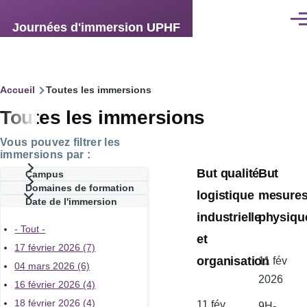
Aller au contenu principal
Men
Journées d'immersion UPHF
Fil
Accueil
Toutes les immersions
Toutes les immersions
d'Ariane
Vous pouvez filtrer les
immersions par :
But qualité
But
Campus
Domaines de formation
logistique
mesure
Date de l'immersion
industrielle
physiqu
- Tout -
et
17 février 2026 (7)
organisation
Date
11 fév
04 mars 2026 (6)
de
2026
16 février 2026 (4)
l'atelier
18 février 2026 (4)
Date
11 fév
9H-