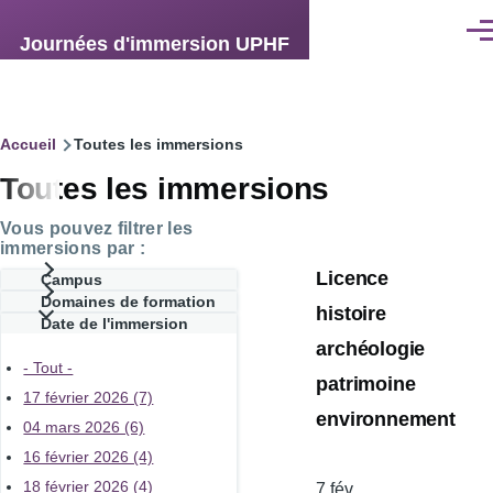
Aller au contenu principal
Men
Journées d'immersion UPHF
Fil
Accueil
Toutes les immersions
Toutes les immersions
d'Ariane
Vous pouvez filtrer les
immersions par :
Licence
Campus
Domaines de formation
histoire
Date de l'immersion
archéologie
- Tout -
patrimoine
17 février 2026 (7)
environnement
04 mars 2026 (6)
16 février 2026 (4)
18 février 2026 (4)
Date
7 fév