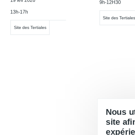
Date
19 fév 2026
9h-12H30
l'atelier
de
13h-17h
l'atelier
Site des Tertiale
Site des Tertiales
Nous ut
site af
expérie