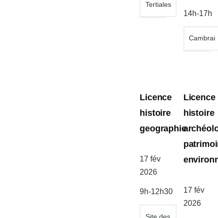
Tertiales
l'atelier
14h-17h
Cambrai
Licence
Licence
histoire
histoire
geographie
archéol
patrimo
environ
Date
17 fév
de
2026
l'atelier
Date
17 fév
9h-12h30
de
2026
l'atelier
Site des