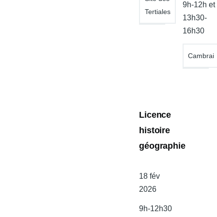
9h-12h et
Tertiales
13h30-
16h30
Cambrai
Licence
histoire
géographie
Date
18 fév
de
2026
l'atelier
9h-12h30