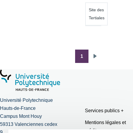
Site des
Tertiales
1
Pagination
Page
suivante
Université Polytechnique
Hauts-de-France
Services publics +
Campus Mont Houy
Mentions légales et
59313 Valenciennes cedex
crédits
9