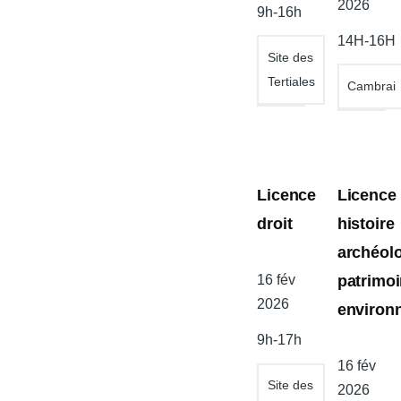
l'atelier
de
2026
9h-16h
l'atelier
14H-16H
Site des
Tertiales
Cambrai
Licence
Licence
droit
histoire
archéol
patrimo
Date
16 fév
de
2026
environ
l'atelier
9h-17h
Date
16 fév
Site des
de
2026