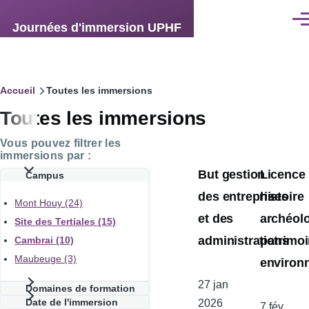
Aller au contenu principal
Men
Journées d'immersion UPHF
Fil
Accueil
Toutes les immersions
Toutes les immersions
d'Ariane
Vous pouvez filtrer les
immersions par :
But gestion
Licence
Campus
des entreprises
histoire
Mont Houy (24)
et des
archéol
Site des Tertiales (15)
administrations
patrimo
Cambrai (10)
Maubeuge (3)
environ
Date
27 jan
Domaines de formation
Date de l'immersion
de
2026
Date
7 fév