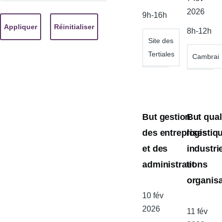
l'atelier
de
2026
9h-16h
l'atelier
8h-12h
Site des
Tertiales
Cambrai
But gestion
But qual
des entreprises
logistiq
et des
industrie
administrations
et
organisa
Date
10 fév
de
2026
Date
11 fév