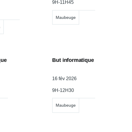
9H-11H45
l'atelier
Maubeuge
s
que
But informatique
Date
16 fév 2026
de
9H-12H30
l'atelier
Maubeuge