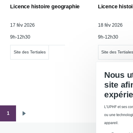
Licence histoire geographie
Licence histo
Date
17 fév 2026
Date
18 fév 2026
de
de
9h-12h30
9h-12h30
l'atelier
l'atelier
Site des Tertiales
Site des Tertiale
Nous ut
site af
expérie
L'UPHF et ses com
1
Pagination
ou une technologi
Page
appareil.
suivante