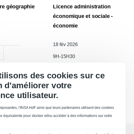
ire géographie
Licence administration
économique et sociale -
économie
Date
18 fév 2026
de
s
9H-15H30
l'atelier
Site des Tertiales
ilisons des cookies sur ce
in d'améliorer votre
nce utilisateur.
posantes, l'INSA HdF ainsi que leurs partenaires utilisent des cookies
e équivalente pour stocker et/ou accéder à des informations sur votre