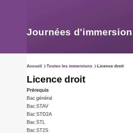
Aller au contenu principal
Journées d'immersio
Accueil
Toutes les immersions
Licence droit
Fil
Licence droit
d'Ariane
Prérequis
Bac général
Bac STAV
Bac STD2A
Bac STL
Bac ST2S