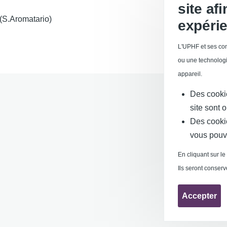
site af
 (S.Aromatario)
expérie
L'UPHF et ses com
ou une technologi
appareil.
Des cooki
site sont 
Des cooki
vous pouv
Services publics
En cliquant sur le
Mentions légales
Ils seront conser
Requête d'améli
Accepter