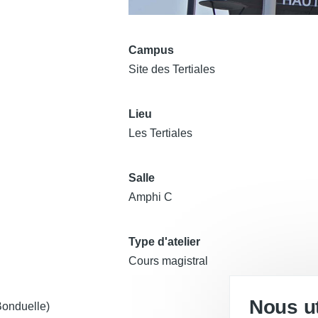
Campus
Site des Tertiales
Lieu
Les Tertiales
Salle
Amphi C
Type d'atelier
Cours magistral
Nous ut
Désolé...Victim
Bonduelle)