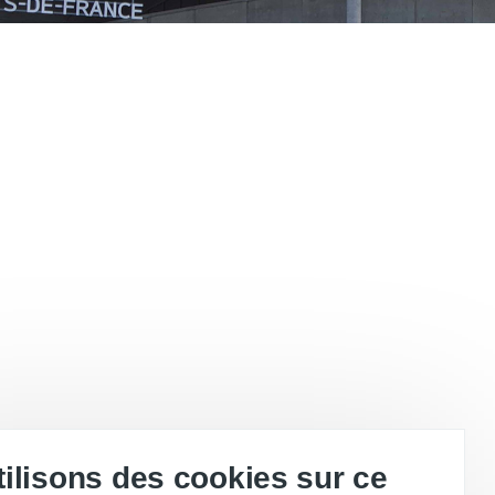
ilisons des cookies sur ce
e de son succès, il n'y a plus de place...