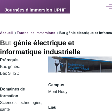
Aller au contenu principal
Men
Journées d'immersion UPHF
Fil
Accueil
Toutes les immersions
But génie électrique et informa
But génie électrique et
d'Ariane
informatique industrielle
Prérequis
Bac général
Bac STI2D
Campus
Domaines de
Mont Houy
formation
Sciences, technologies,
Lieu
santé